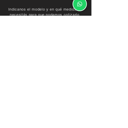
Indicanos el modelo y en qué medidas lo
necesitás para que podamos cotizarlo.
Envianos fotos o diseños del mueble que
quieras que fabriquemos, o programá una
visita a nuestro estudio en San Isidro.
15 3435 1417
contacto@demaderasnorte.com.ar