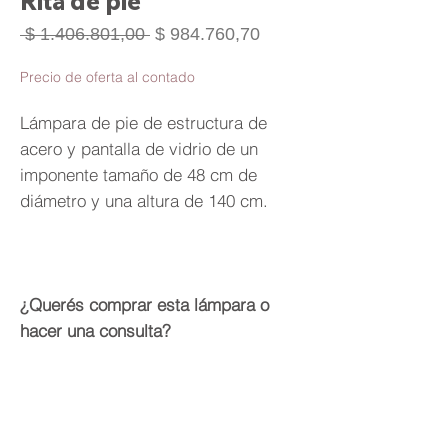
Rita de pie
Precio
Precio
 $ 1.406.801,00 
$ 984.760,70
de
oferta
Precio de oferta al contado
Lámpara de pie de estructura de
acero y pantalla de vidrio de un
imponente tamaño de 48 cm de
diámetro y una altura de 140 cm.
¿Querés comprar esta lámpara o
hacer una consulta?