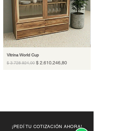
Vitrina World Cup
Precio
Precio de oferta
$ 2.610.246,80
$ 3.728.924,00
¡PEDÍ TU COTIZACIÓN AHORA!