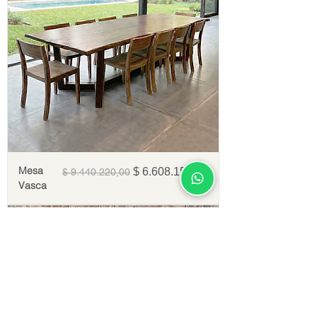
Mesa
Precio
Precio de oferta
$ 6.608.154,00
$ 9.440.220,00
Vasca
30% OFF