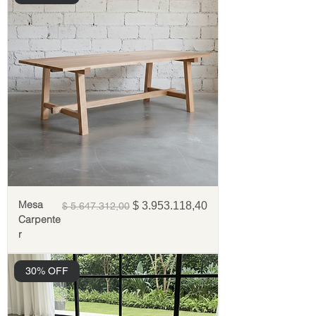
Mesa
Precio
Precio de oferta
$ 3.953.118,40
$ 5.647.312,00
Carpente
r
30% OFF