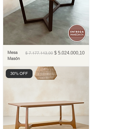
Mesa
Precio
Precio de oferta
$ 5.024.000,10
$ 7.177.143,00
Masón
30% OFF