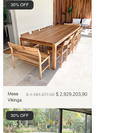
30% OFF
Mesa
Precio
Precio de oferta
$ 2.929.203,90
$ 4.184.577,00
Vikinga
30% OFF