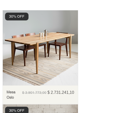
30% OFF
Mesa
Precio
Precio de oferta
$ 2.731.241,10
$ 3.901.773,00
Oslo
30% OFF