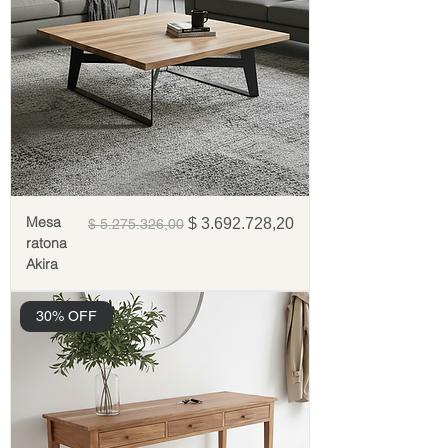
Mesa
Precio
Precio de oferta
$ 3.692.728,20
$ 5.275.326,00
ratona
Akira
30% OFF