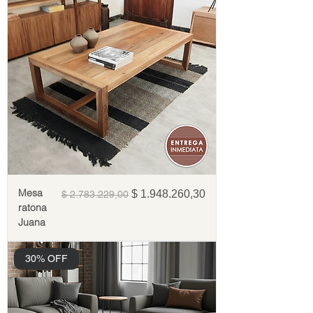
Mesa
Precio
Precio de oferta
$ 1.948.260,30
$ 2.783.229,00
ratona
Juana
30% OFF