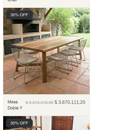
30% OFF
Mesa
Precio
Precio de oferta
$ 3.670.111,20
$ 5.243.016,00
Doble Y
30% OFF