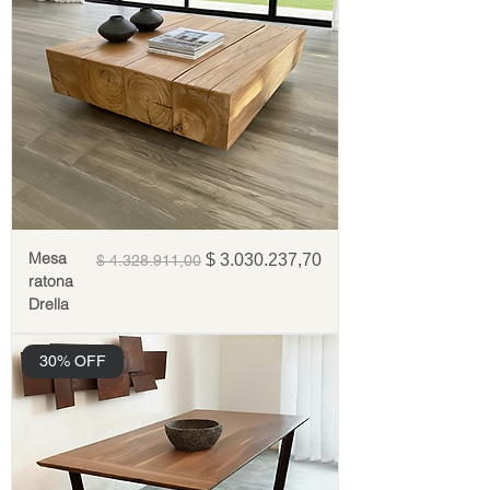
Mesa
Precio
Precio de oferta
$ 3.030.237,70
$ 4.328.911,00
ratona
Drella
30% OFF