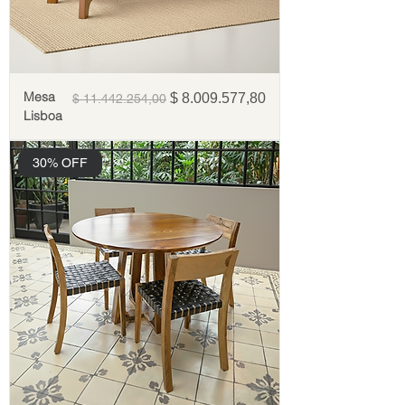
Mesa
Precio
Precio de oferta
$ 8.009.577,80
$ 11.442.254,00
Lisboa
30% OFF