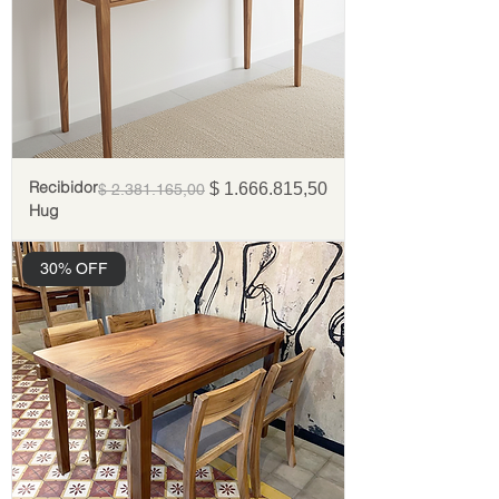
Recibidor
Precio
Precio de oferta
$ 1.666.815,50
$ 2.381.165,00
Hug
30% OFF