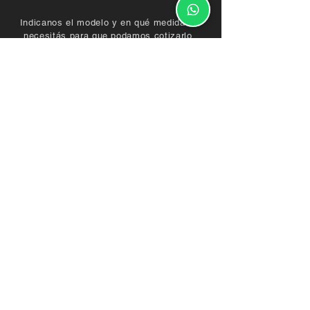
Indicanos el modelo y en qué medidas lo
necesitás para que podamos cotizarlo.
Envianos fotos o diseños del mueble que
quieras que fabriquemos, o programá una
visita a nuestro estudio en San Isidro.
15 3435 1417
contacto@demaderasnorte.com.ar