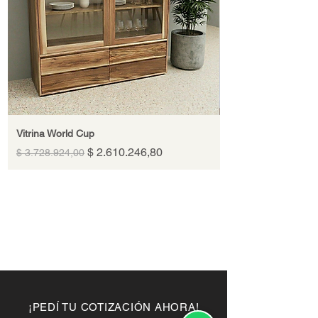
Vitrina World Cup
Precio
Precio de oferta
$ 2.610.246,80
$ 3.728.924,00
¡PEDÍ TU COTIZACIÓN AHORA!