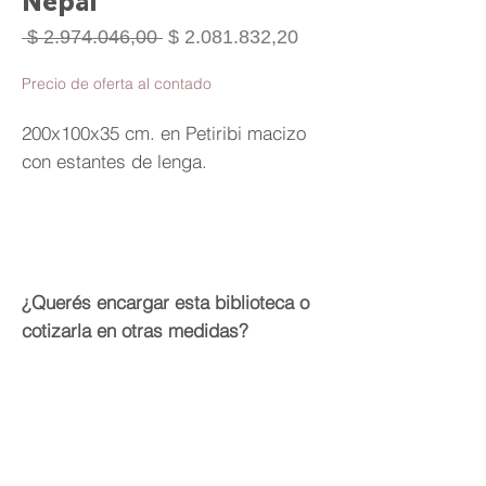
Nepal
Precio
Precio
 $ 2.974.046,00 
$ 2.081.832,20
de
oferta
Precio de oferta al contado
200x100x35 cm. en Petiribi macizo
con estantes de lenga.
¿Querés encargar esta biblioteca o
cotizarla en otras medidas?