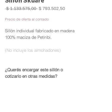
Sillón Skuare
Precio
Precio
 $ 1.133.575,00 
$ 793.502,50
de
oferta
Precio de oferta al contado
Sillón individual fabricado en madera
100% maciza de Petiribi.
(No incluye los almohadones)
¿Querés encargar este sillón o
cotizarlo en otras medidas?