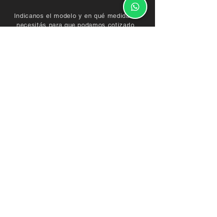
Indicanos el modelo y en qué medidas lo
necesitás para que podamos cotizarlo.
Envianos fotos o diseños del mueble que
quieras que fabriquemos, o programá una
visita a nuestro estudio en San Isidro.
15 3435 1417
contacto@demaderasnorte.com.ar