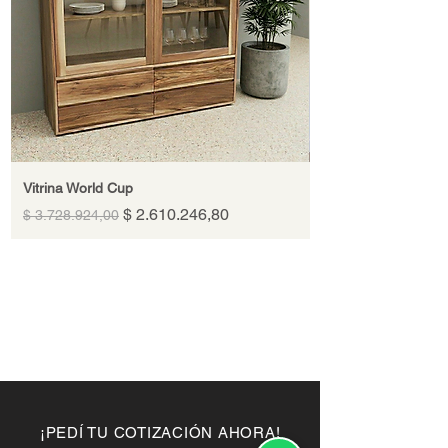
Vitrina World Cup
Precio
Precio de oferta
$ 2.610.246,80
$ 3.728.924,00
¡PEDÍ TU COTIZACIÓN AHORA!